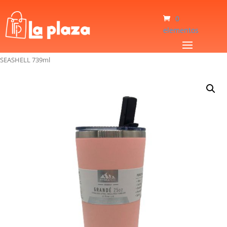
0
elementos
Inicio
/
Hogar
/
Vasos Térmicos
/
Vaso Térmico Hydrapeak HP-GRANDE-25-
SEASHELL 739ml