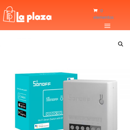
0
elementos
Inicio
/
Hogar
/
Smart Home
/
Interruptor Inteligente Sonoff MINI R2 Wi-Fi