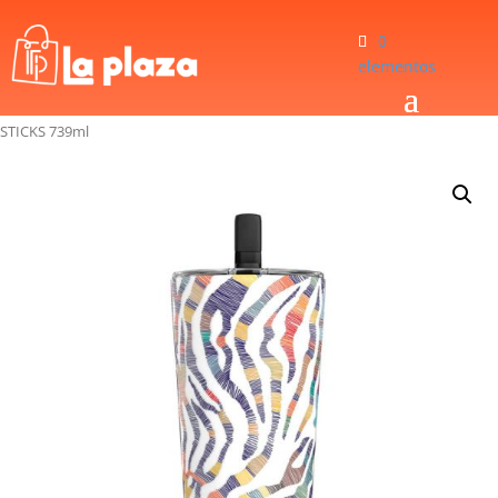
0
elementos
Inicio
/
Hogar
/
Vasos Térmicos
/
Vaso Térmico Hydrapeak HP-GRANDE-25-
STICKS 739ml