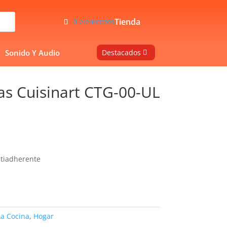
Tienda
0 elementos
Sonido Y Audio
Destacados
as Cuisinart CTG-00-UL
tiadherente
La Cocina
,
Hogar