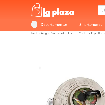
Bús
de
prod
Departamentos
Smartphones

Inicio
/
Hogar
/
Accesorios Para La Cocina
/
Tapa Para 