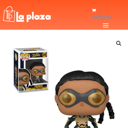
0
elementos
Inicio
/
Bebé y Niños
/
Juguetes
/
Muñeco Funko Pop Thunder 428