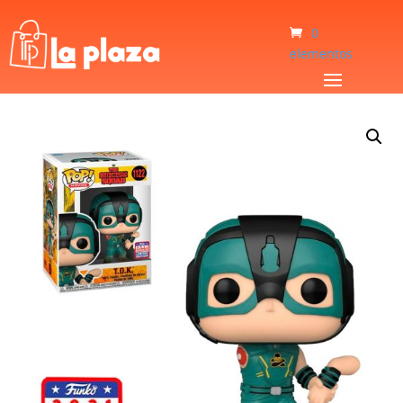
0
elementos
Inicio
/
Bebé y Niños
/
Juguetes
/
Muñeco Funko Pop T.D.K. 1122