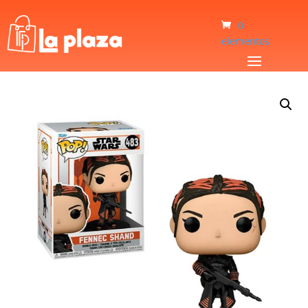
0
elementos
Inicio
/
Bebé y Niños
/
Juguetes
/
Muñeco Funko Pop Fennec Shand 483