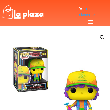
0
elementos
Inicio
/
Bebé y Niños
/
Juguetes
/
Muñeco Funko Pop Dustin 828