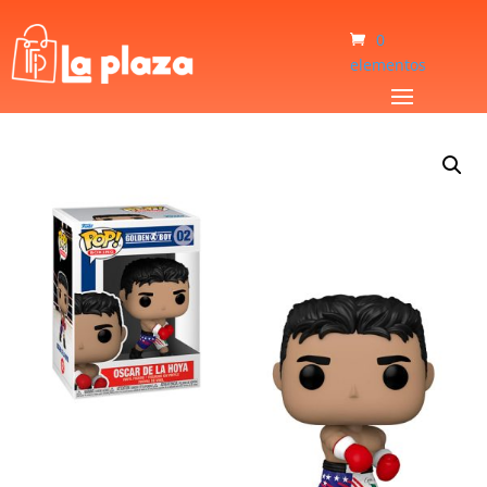
0
elementos
Inicio
/
Bebé y Niños
/
Juguetes
/
Muñeco Boxing Oscar De La Hoya 02