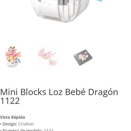
Mini Blocks Loz Bebé Dragón
1122
Vista Rápida
• Design:
Criativo
• Numero de modelo:
1122