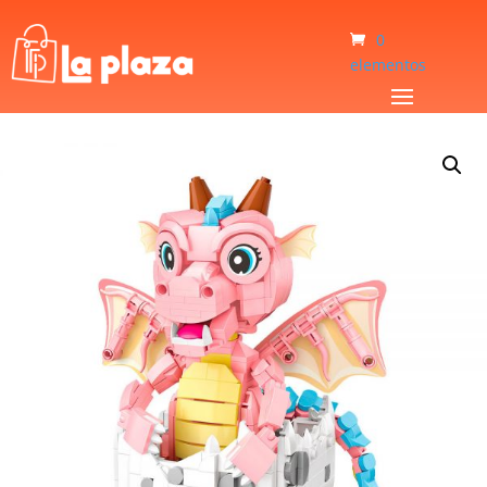
0
elementos
Inicio
/
Bebé y Niños
/
Juguetes
/
Mini Blocks Loz Bebé Dragón 1122