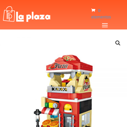
0
elementos
Inicio
/
Bebé y Niños
/
Juguetes
/
Mini Blocks Loz Pizza Shop 1628