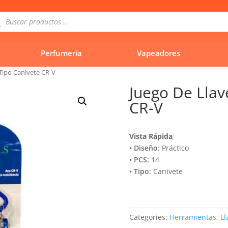
queda
uctos
Perfumería
Vapeadores
 Tipo Canivete CR-V
Juego De Llav
CR-V
Vista Rápida
• Diseño:
Práctico
• PCS:
14
• Tipo:
Canivete
Categories:
Herramientas
,
Ll