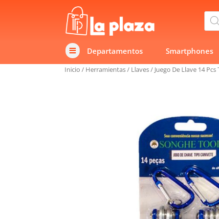
Bús
de
prod
Departamentos
Smartphones

Inicio
/
Herramientas
/
Llaves
/
Juego De Llave 14 Pcs