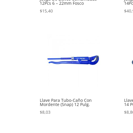
12Pcs 6 – 22mm Fosco
14Pc
$
15,40
$
40,
Llave Para Tubo-Caño Con
Lla
Mordente (Snap) 12 Pulg.
14 P
$
8,03
$
8,8