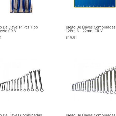
o De Llave 14 Pcs Tipo
Juego De Llaves Combinadas
vete CR-V
12Pcs 6 – 22mm CR-V
2
$
19,91
o De Llaves Combinadas
Juego De Llaves Combinadas