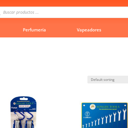
queda
uctos
Perfumería
Vapeadores