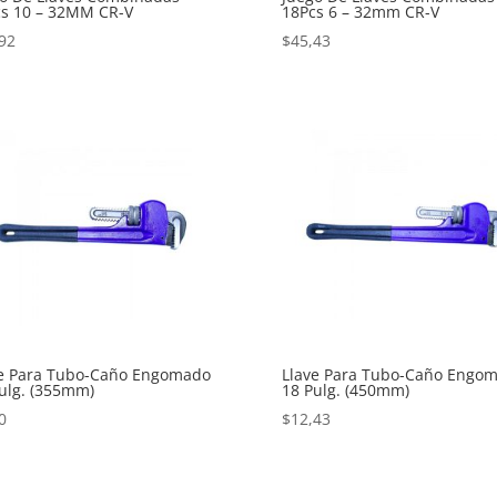
s 10 – 32MM CR-V
18Pcs 6 – 32mm CR-V
92
$
45,43
ve Para Tubo-Caño Engomado
Llave Para Tubo-Caño Engo
ulg. (355mm)
18 Pulg. (450mm)
0
$
12,43