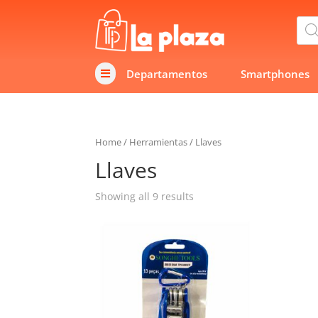
Bús
de
prod
Departamentos
Smartphones

Home
/
Herramientas
/
Llaves
Llaves
Showing all 9 results