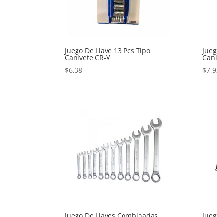
Juego De Llave 13 Pcs Tipo
Jueg
Canivete CR-V
Cani
$
6,38
$
7,9
Juego De Llaves Combinadas
Jueg