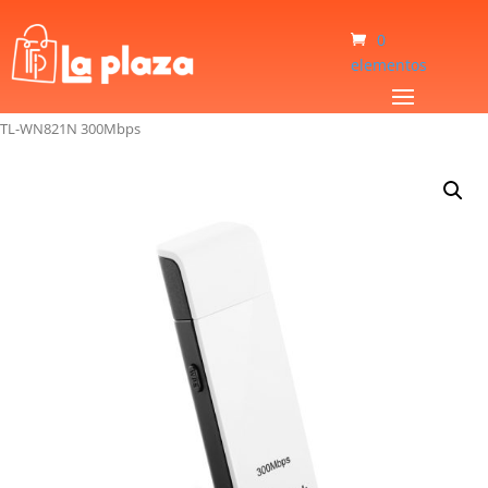
0
elementos
Inicio
/
Informatica
/
Adaptador Wi-Fi y Bluetooth
/
Adaptador Tp-Link USB
TL-WN821N 300Mbps