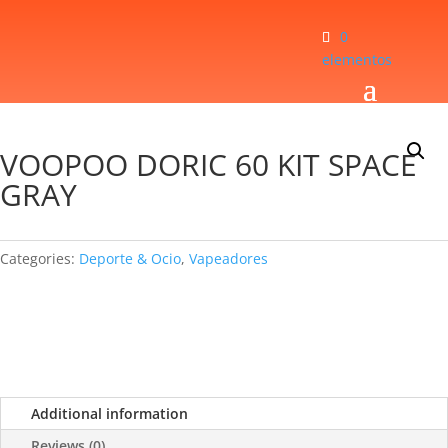
0
elementos
Inicio
/
Deporte & Ocio
/
Vapeadores
/
VOOPOO DORIC 60 KIT SPACE GRAY
VOOPOO DORIC 60 KIT SPACE
GRAY
Categories:
Deporte & Ocio
,
Vapeadores
Additional information
Reviews (0)