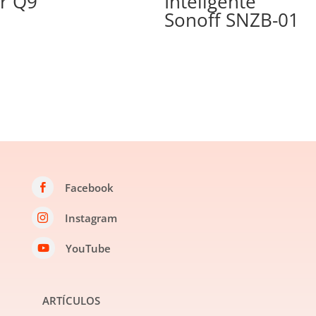
r Q9
Inteligente
Sonoff SNZB-01
Facebook

Instagram

YouTube

ARTÍCULOS