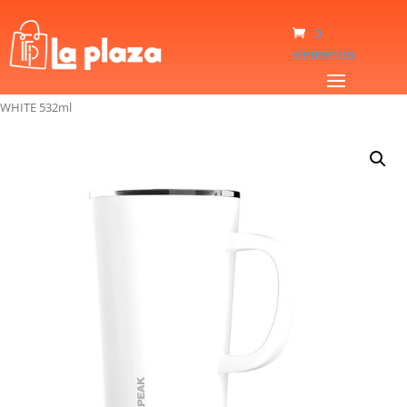
0
elementos
Inicio
/
Hogar
/
Tazas Térmicas
/
Taza Térmica Hydrapeak HP-JAVA-18-
WHITE 532ml