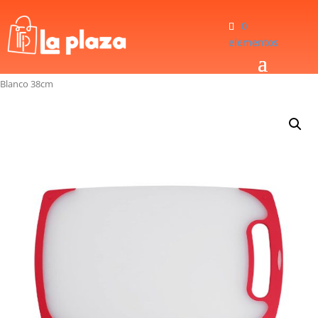
0
elementos
Inicio
/
Hogar
/
Tablas Para cortar
/
Tabla Para Cortar Cuisinart CPB-15SR
Blanco 38cm