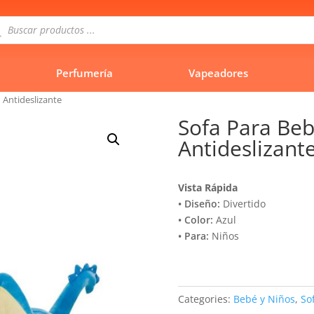
queda
uctos
Perfumería
Vapeadores
 Antideslizante
Sofa Para Be
Antideslizant
Vista Rápida
• Diseño:
Divertido
• Color:
Azul
• Para:
Niños
Categories:
Bebé y Niños
,
So