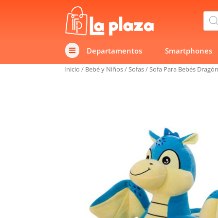
Bús
de
prod
Departamentos
Smartphones

Inicio
/
Bebé y Niños
/
Sofas
/
Sofa Para Bebés Dragón