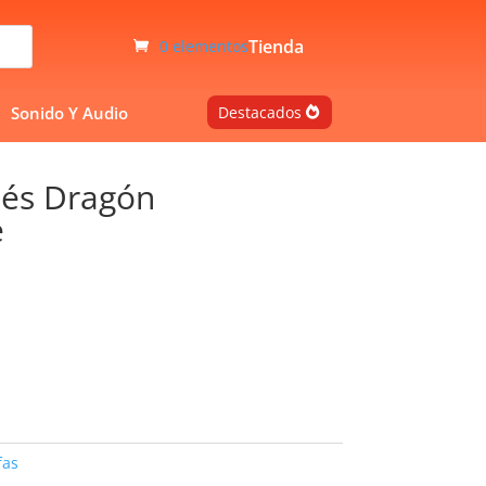
Tienda
0 elementos
Sonido Y Audio
Destacados
bés Dragón
e
fas