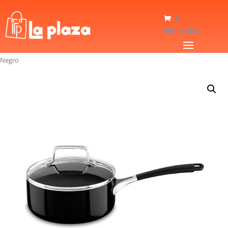
0
elementos
Inicio
/
Hogar
/
Sartenes
/
Sarten Kitchenaid KC2A20PLOB Antiaderente
Negro