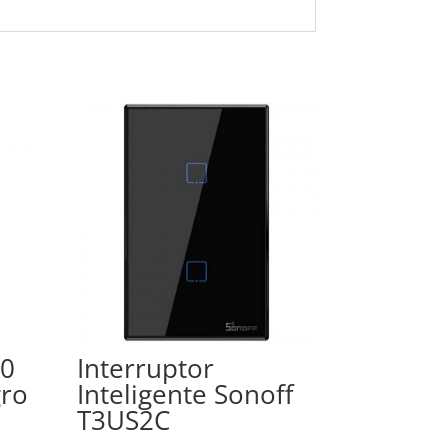
10
Interruptor
gro
Inteligente Sonoff
T3US2C