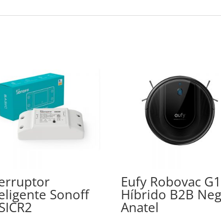
terruptor
Eufy Robovac G
teligente Sonoff
Híbrido B2B Ne
SICR2
Anatel