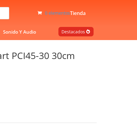
Tienda
0 elementos
Sonido Y Audio
Destacados
art PCI45-30 30cm