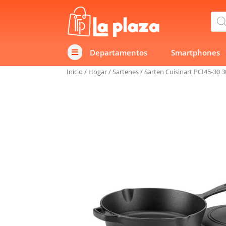
Bús
de
prod
Departamentos
Smartphones

Inicio
/
Hogar
/
Sartenes
/
Sarten Cuisinart PCI45-30 