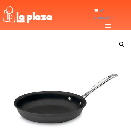
0
elementos
Inicio
/
Hogar
/
Sartenes
/
Sarten Cuisinart 622-22 23cm Negro