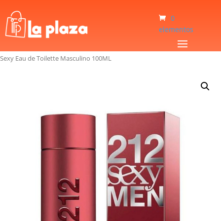
0
elementos
Inicio
/
Perfumería & Cosméticos
/
Perfumes
/
Perfume Carolina Herrera 212
Sexy Eau de Toilette Masculino 100ML