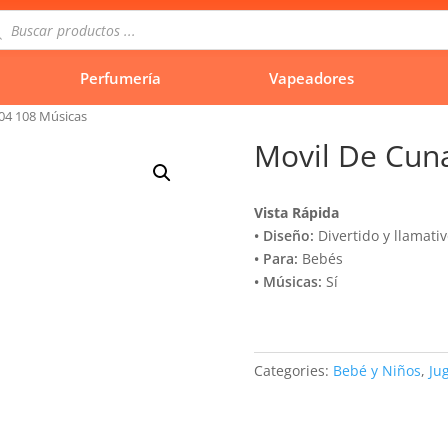
queda
uctos
Perfumería
Vapeadores
04 108 Músicas
Movil De Cun
Vista Rápida
• Diseño:
Divertido y llamativ
• Para:
Bebés
• Músicas:
Sí
Categories:
Bebé y Niños
,
Ju