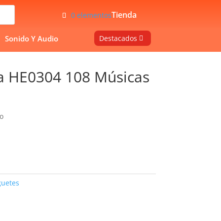
Tienda
0 elementos
Sonido Y Audio
Destacados
a HE0304 108 Músicas
o
guetes