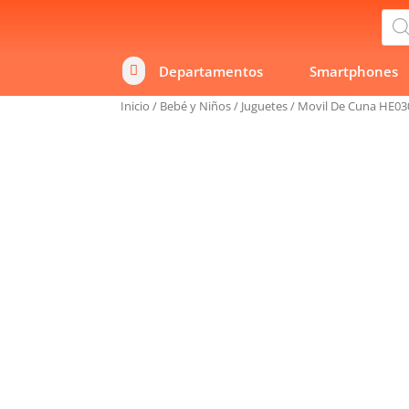
Bús
de
prod
Departamentos
Smartphones

Inicio
/
Bebé y Niños
/
Juguetes
/
Movil De Cuna HE03