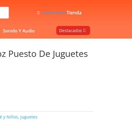
Tienda
0 elementos
Sonido Y Audio
Destacados
oz Puesto De Juguetes
é y Niños
,
Juguetes