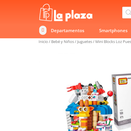
Bús
de
prod
Departamentos
Smartphones

Inicio
/
Bebé y Niños
/
Juguetes
/
Mini Blocks Loz Pue