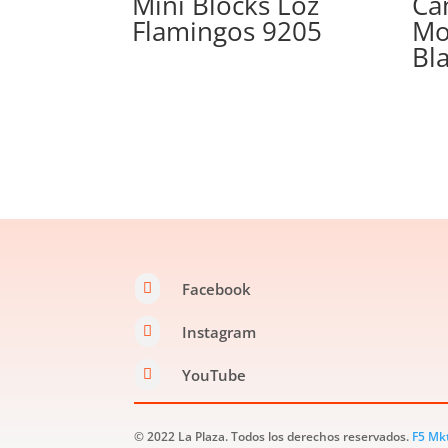
Mini Blocks Loz
Cá
Flamingos 9205
Mo
Bl
Facebook

Instagram

YouTube

© 2022 La Plaza. Todos los derechos reservados.
F5 Mk