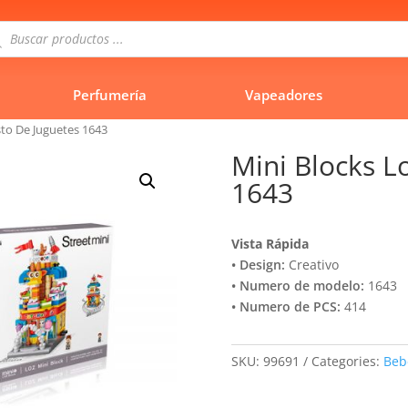
queda
uctos
Perfumería
Vapeadores
sto De Juguetes 1643
Mini Blocks L
1643
Vista Rápida
• Design:
Creativo
• Numero de modelo:
1643
• Numero de PCS:
414
SKU:
99691
Categories:
Beb