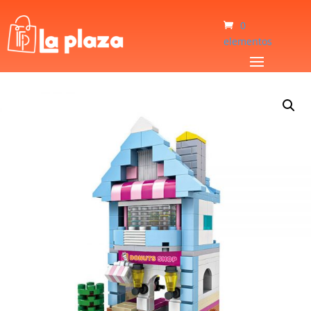
0
elementos
Inicio
/
Bebé y Niños
/
Juguetes
/
Mini Blocks Loz Venta De Donas 1606