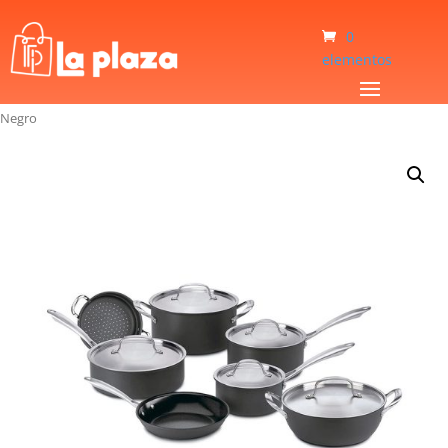
0
elementos
Inicio
/
Hogar
/
Sartenes
/
Kit Juego de Sartenes Cuisinart GG-12 12 Piezas
Negro