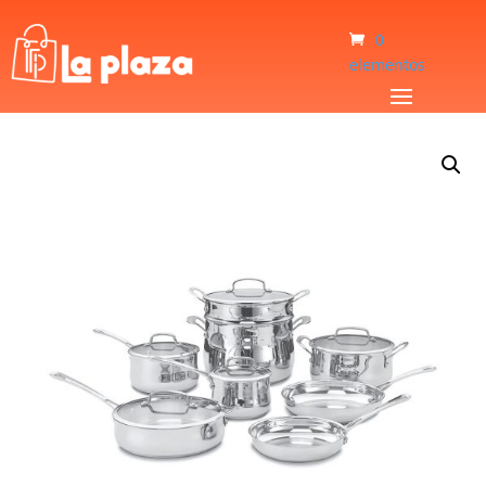
0
elementos
Inicio
/
Hogar
/
Ollas
/
Juego de Ollas Cuisinart FCT-13 13Pcs