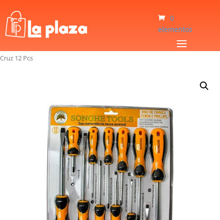
0
elementos
Inicio
/
Herramientas
/
Destornilladores
/
Juego De Destornilladores Plana Y
Cruz 12 Pcs