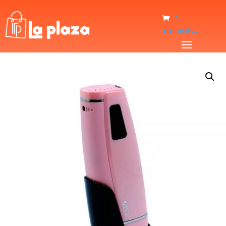
0
elementos
Inicio
/
Belleza & Salud
/
Belleza
/
Depiladora Diva DI-606C A Láser Rosa