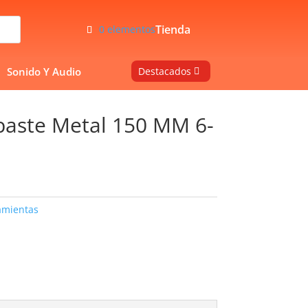
Tienda
0 elementos
Sonido Y Audio
Destacados
baste Metal 150 MM 6-
amientas