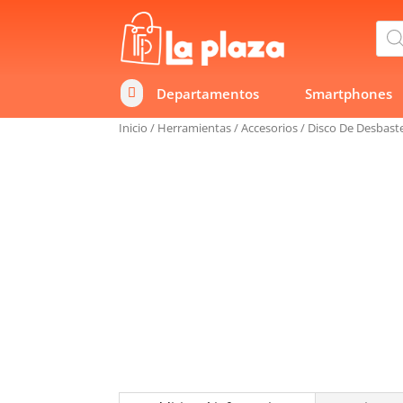
Bús
de
prod
Departamentos
Smartphones

Inicio
/
Herramientas
/
Accesorios
/
Disco De Desbas