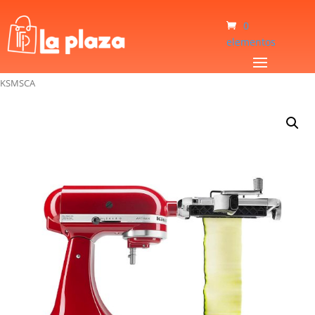
0
elementos
Inicio
/
Hogar
/
Accesorio Para Batidora
/
Cortador de Vegetales Kitchenaid
KSMSCA