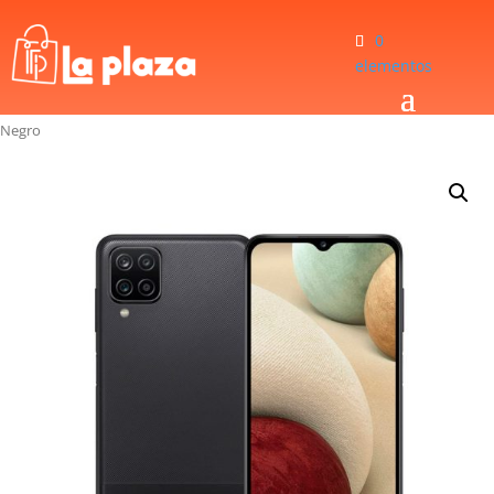
0
elementos
Inicio
/
Telefonía
/
Celulares
/
Celular Samsung A12 SM-A127M DS 64GB 6.5
Negro