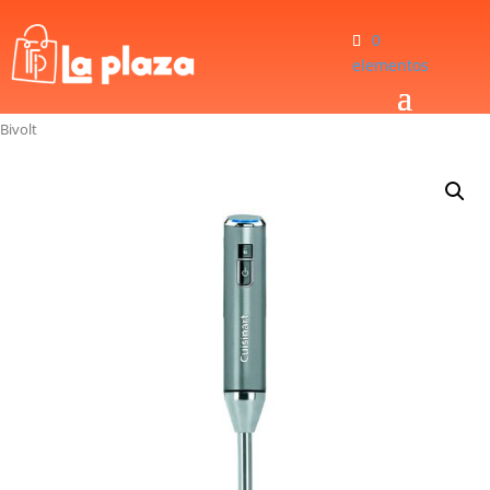
0
elementos
Inicio
/
Hogar
/
Batidoras
/
Batidora de Mano Cuisinart RHB-100 Recargable
Bivolt