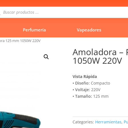
queda
uctos
Perfumería
Vapeadores
dora 125 mm 1050W 220V
Amoladora – 
1050W 220V
Vista Rápida
• Diseño:
Compacto
• Voltaje:
220V
• Tamaño:
125 mm
Categories:
Herramientas
,
Pu