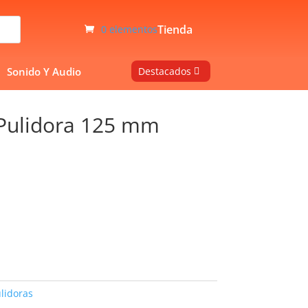
Tienda
0 elementos
Sonido Y Audio
Destacados
Pulidora 125 mm
lidoras