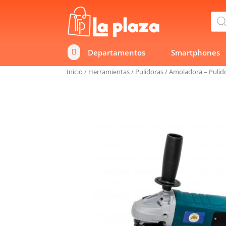
Bús
de
prod
Departamentos
Smartphones

Inicio
/
Herramientas
/
Pulidoras
/
Amoladora – Puli