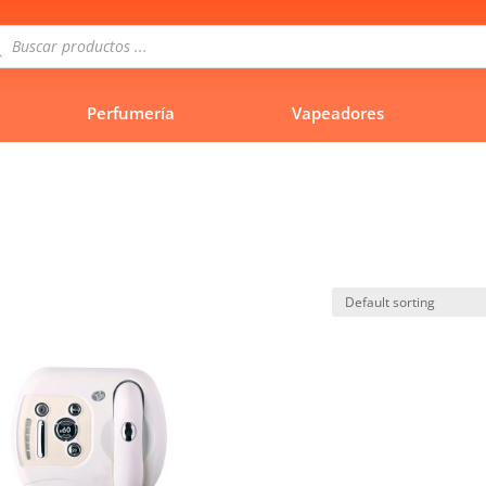
queda
uctos
Perfumería
Vapeadores