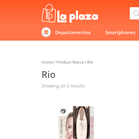
Bús
de
prod
Departamentos
Smartphones

Home
/
Product Marca
/
Rio
Rio
Showing all 2 results