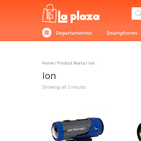
Bús
de
prod
Departamentos
Smartphones

Home
/
Product Marca
/
Ion
Ion
Showing all 3 results