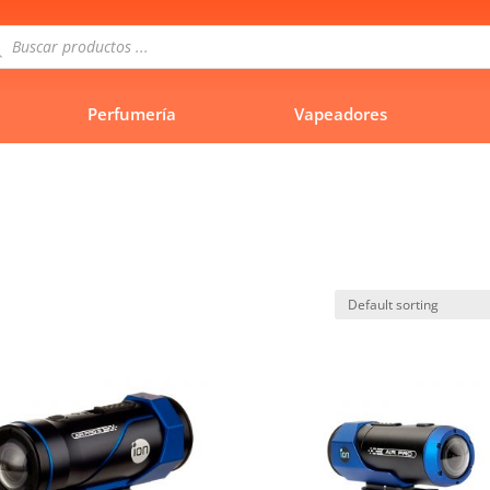
queda
uctos
Perfumería
Vapeadores