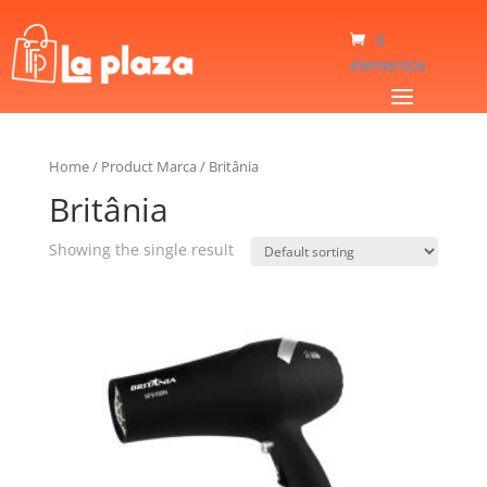
0
elementos
Home
/
Product Marca
/
Britânia
Britânia
Showing the single result