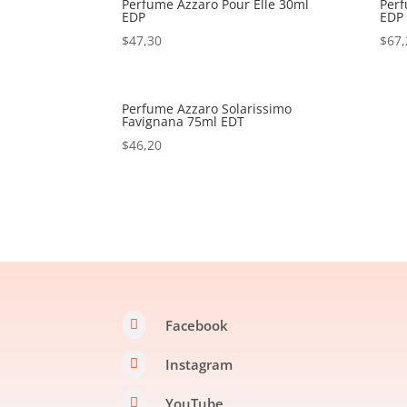
Perfume Azzaro Pour Elle 30ml
Perf
EDP
EDP
$
47,30
$
67,
Perfume Azzaro Solarissimo
Favignana 75ml EDT
$
46,20
Facebook

Instagram

YouTube
