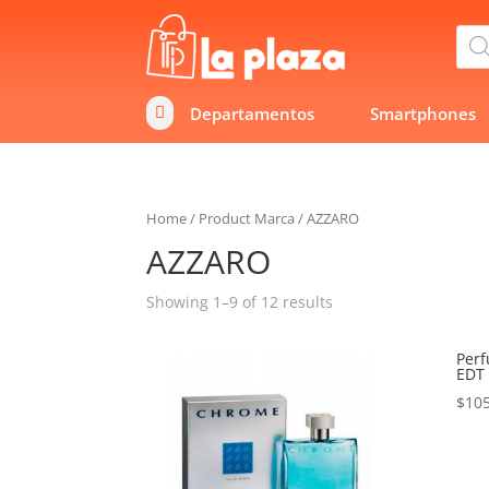
Bús
de
prod
Departamentos
Smartphones

Home
/
Product Marca
/
AZZARO
AZZARO
Showing 1–9 of 12 results
Per
EDT
$
105