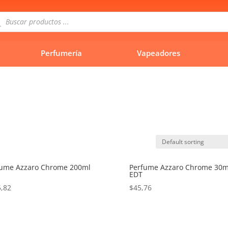
queda
uctos
Perfumería
Vapeadores
fume Azzaro Chrome 200ml
Perfume Azzaro Chrome 30m
EDT
,82
$
45,76