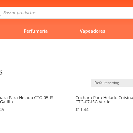
queda
uctos
Perfumería
Vapeadores
s
ara Para Helado CTG-05-IS
Cuchara Para Helado Cuisina
Gatillo
CTG-07-ISG Verde
45
$
11,44