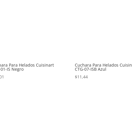
ara Para Helados Cuisinart
Cuchara Para Helados Cuisin
01-IS Negro
CTG-07-ISB Azul
01
$
11,44