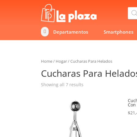
Bús
de
prod
Departamentos
Smartphones

Home
/
Hogar
/
Cucharas Para Helados
Cucharas Para Helado
Showing all 7 results
Cuch
Con 
$
21,