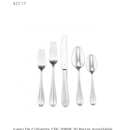
$
27,17
Juego De Cubiertos CFE-20PVR 20 Piezas Inoxidable